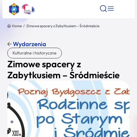
Home
/
Zimowe spacery z Zabytkusiem – Śródmieście
Znajdź atrakcję
Znajdź artykuł
Znajdź wydarze
Znajdź atrakcję
Wydarzenia
Nazwa atrakcji
Kulturalne i historyczne
Zimowe spacery z
Miasto
Zabytkusiem – Śródmieście
Kategoria
Wyszukaj