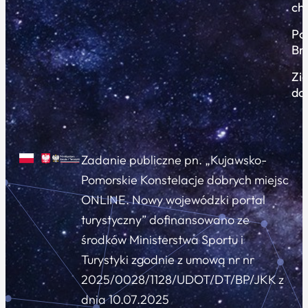
ch
Po
Br
Zi
do
Zadanie publiczne pn. „Kujawsko-
Pomorskie Konstelacje dobrych miejsc
ONLINE. Nowy wojewódzki portal
turystyczny” dofinansowano ze
środków Ministerstwa Sportu i
Turystyki zgodnie z umową nr nr
2025/0028/1128/UDOT/DT/BP/JKK z
dnia 10.07.2025