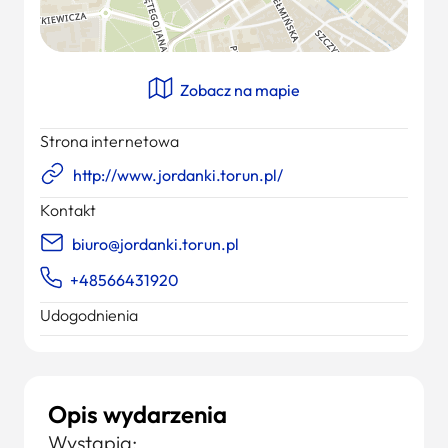
Zobacz na mapie
Strona internetowa
http://www.jordanki.torun.pl/
Kontakt
biuro@jordanki.torun.pl
+48566431920
Udogodnienia
Opis wydarzenia
Wystąpią: