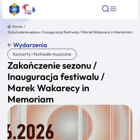
Home
/
Zakończenie sezonu / Inauguracja festiwalu / Marek Wakarecy in Memoriam
Znajdź atrakcję
Znajdź artykuł
Znajdź wydarze
Znajdź atrakcję
Wydarzenia
Nazwa atrakcji
Koncerty i festiwale muzyczne
Zakończenie sezonu /
Miasto
Inauguracja festiwalu /
Marek Wakarecy in
Kategoria
Memoriam
Wyszukaj