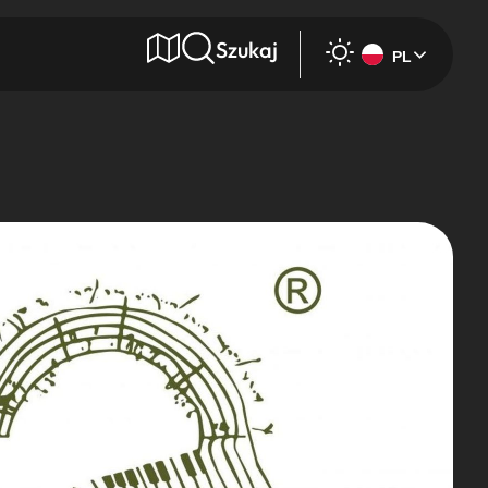
Szukaj
PL
e
Wyszukaj