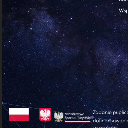
Wsp
Zadanie public
dofinansowano 