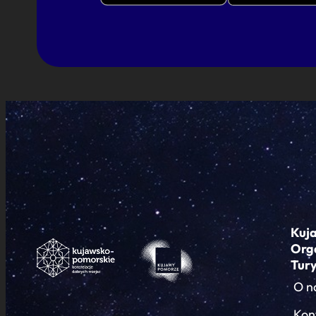
Kuj
Org
Tur
O n
Kon