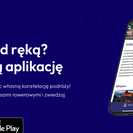
od ręką?
 aplikację
ąc własną konstelację podróży!
asami rowerowymi i zwiedzaj