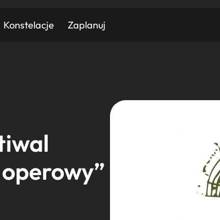
Konstelacje
Zaplanuj
Znajdź atrakcję
Znajdź artykuł
Znajdź wydarzeni
Miasto
Kategoria
tiwal
 operowy”