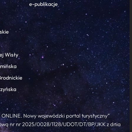
e-publikacje
skie
ej Wisły
łmińska
Brodnickie
rzyńska
c ONLINE. Nowy wojewódzki portal turystyczny”
 umową nr nr 2025/0028/1128/UDOT/DT/BP/JKK z dnia