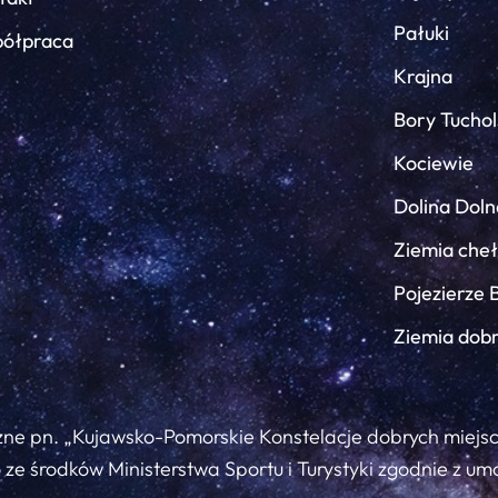
Pałuki
ółpraca
Krajna
Bory Tuchol
Kociewie
Dolina Doln
Ziemia che
Pojezierze 
Ziemia dob
zne pn. „Kujawsko-Pomorskie Konstelacje dobrych miejs
ze środków Ministerstwa Sportu i Turystyki zgodnie z