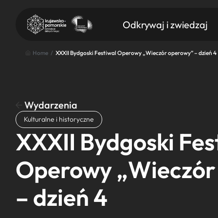
Odkrywaj i zwiedzaj
Home
/
XXXII Bydgoski Festiwal Operowy „Wieczór operowy” – dzień 4
Wydarzenia
Znajdź atrakcję
Kulturalne i historyczne
Nazwa atrakcji
XXXII Bydgoski Fes
Operowy „Wieczór
– dzień 4