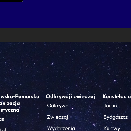
awsko-Pomorska
Odkrywaj i zwiedzaj
Konstelacja
anizacja
Odkrywaj
Toruń
ystyczna
Zwiedzaj
Bydgoszcz
as
Wydarzenia
Kujawy
takt