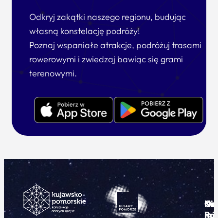
Odkryj zakątki naszego regionu, budując
własną konstelację podróży!
Poznaj wspaniałe atrakcje, podróżuj trasami
rowerowymi i zwiedzaj bawiąc się grami
terenowymi.
Ku
Od
Kon
Ni
Po
i
mie