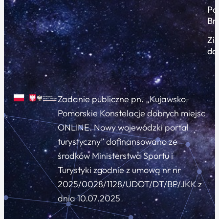
Po
Br
Zi
do
Zadanie publiczne pn. „Kujawsko-
Pomorskie Konstelacje dobrych miejsc
ONLINE. Nowy wojewódzki portal
turystyczny” dofinansowano ze
środków Ministerstwa Sportu i
Turystyki zgodnie z umową nr nr
2025/0028/1128/UDOT/DT/BP/JKK z
dnia 10.07.2025