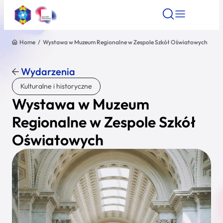
Home
/
Wystawa w Muzeum Regionalne w Zespole Szkół Oświatowych
Znajdź atrakcję
Znajdź artykuł
Znajdź wydarze
Znajdź atrakcję
Wydarzenia
Nazwa atrakcji
Kulturalne i historyczne
Wystawa w Muzeum
Miasto
Regionalne w Zespole Szkół
Oświatowych
Kategoria
Wyszukaj