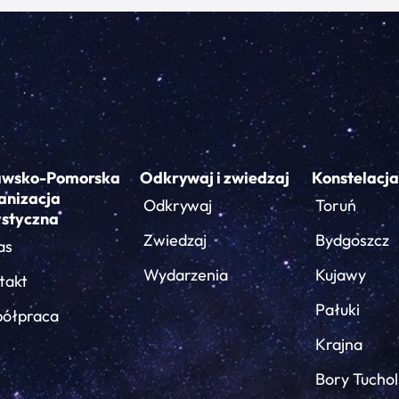
awsko-Pomorska
Odkrywaj i zwiedzaj
Konstelacja
anizacja
Odkrywaj
Toruń
ystyczna
Zwiedzaj
Bydgoszcz
as
Wydarzenia
Kujawy
takt
Pałuki
ółpraca
Krajna
Bory Tuchol