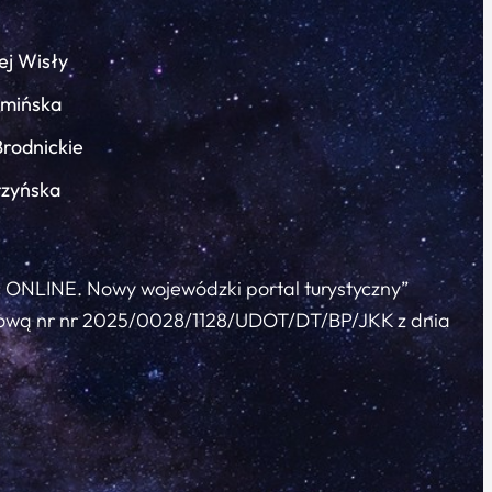
ej Wisły
łmińska
Brodnickie
rzyńska
c ONLINE. Nowy wojewódzki portal turystyczny”
 umową nr nr 2025/0028/1128/UDOT/DT/BP/JKK z dnia