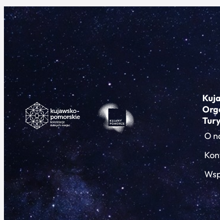
Kuj
Org
Tur
O n
Kon
Wsp