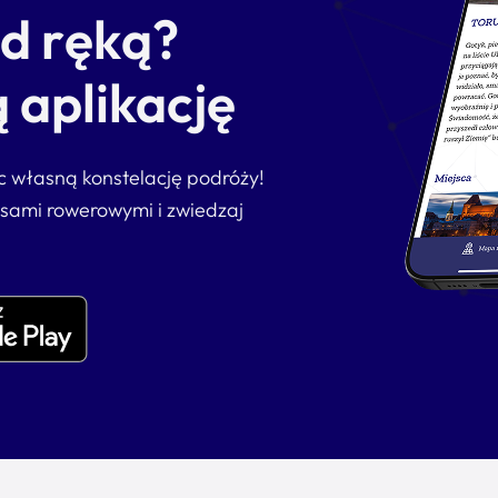
od ręką?
 aplikację
ąc własną konstelację podróży!
asami rowerowymi i zwiedzaj