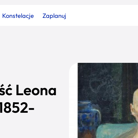
Konstelacje
Zaplanuj
Znajdź atrakcję
Znajdź artykuł
Znajdź wydarzeni
Miasto
Kategoria
ść Leona
1852-