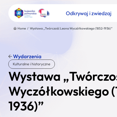
Odkrywaj i zwiedzaj
Home
/
Wystawa „Twórczość Leona Wyczółkowskiego (1852-1936)”
Wydarzenia
Znajdź atrakcję
Kulturalne i historyczne
Nazwa atrakcji
Wystawa „Twórczo
Wyczółkowskiego (
1936)”