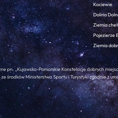
Kociewie
Dolina Doln
Ziemia che
Pojezierze 
Ziemia dob
zne pn. „Kujawsko-Pomorskie Konstelacje dobrych miejs
ze środków Ministerstwa Sportu i Turystyki zgodnie z