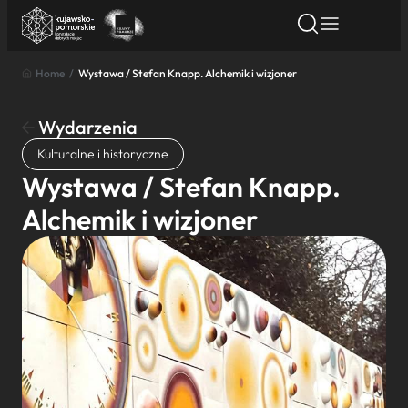
Home
/
Wystawa / Stefan Knapp. Alchemik i wizjoner
Znajdź atrakcję
Znajdź artykuł
Znajdź wydarze
Znajdź atrakcję
Wydarzenia
Nazwa atrakcji
Kulturalne i historyczne
Wystawa / Stefan Knapp.
Miasto
Alchemik i wizjoner
Kategoria
Wyszukaj