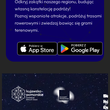
Odkryj zakątki naszego regionu, budując
własną konstelację podróży!
Poznaj wspaniałe atrakcje, podróżuj trasami
rowerowymi i zwiedzaj bawiąc się grami
terenowymi.
Ku
Od
Kon
Ni
Po
i
mie
Tr
Or
zwi
To