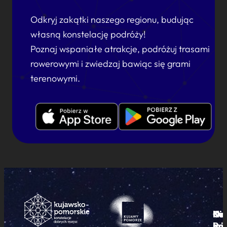
Odkryj zakątki naszego regionu, budując
własną konstelację podróży!
Poznaj wspaniałe atrakcje, podróżuj trasami
rowerowymi i zwiedzaj bawiąc się grami
terenowymi.
Ku
Od
Kon
Ni
Po
i
mie