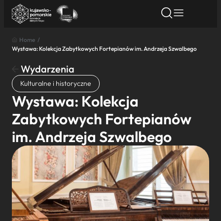
Home
/
Wystawa: Kolekcja Zabytkowych Fortepianów im. Andrzeja Szwalbego
Znajdź atrakcję
Znajdź artykuł
Znajdź wydarze
Znajdź atrakcję
Wydarzenia
Nazwa atrakcji
Kulturalne i historyczne
Wystawa: Kolekcja
Miasto
Zabytkowych Fortepianów
im. Andrzeja Szwalbego
Kategoria
Wyszukaj