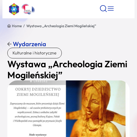
Home
/
Wystawa „Archeologia Ziemi Mogileńskiej”
Znajdź atrakcję
Znajdź artykuł
Znajdź wydarze
Znajdź atrakcję
Wydarzenia
Nazwa atrakcji
Kulturalne i historyczne
Wystawa „Archeologia Ziemi
Miasto
Mogileńskiej”
Kategoria
Wyszukaj