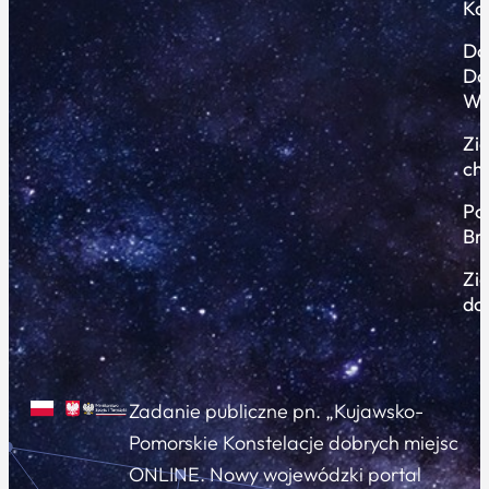
Ko
Do
Do
Wi
Zi
ch
Po
Br
Zi
do
Zadanie publiczne pn. „Kujawsko-
Pomorskie Konstelacje dobrych miejsc
ONLINE. Nowy wojewódzki portal