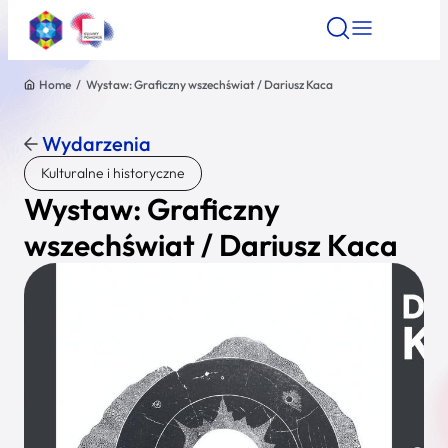
Home
/
Wystaw: Graficzny wszechświat / Dariusz Kaca
Znajdź atrakcję
Znajdź artykuł
Znajdź wydarze
Znajdź atrakcję
Wydarzenia
Nazwa atrakcji
Kulturalne i historyczne
Wystaw: Graficzny
Miasto
wszechświat / Dariusz Kaca
Kategoria
Wyszukaj