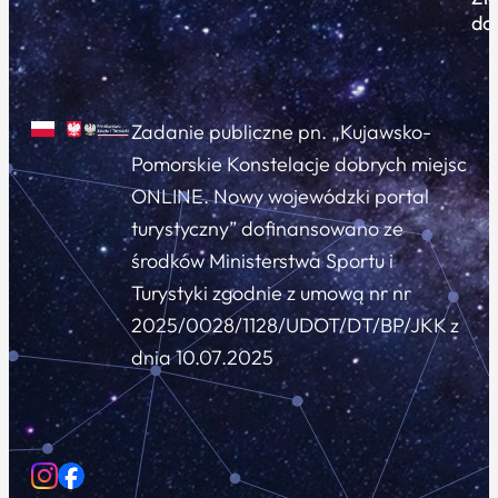
do
Zadanie publiczne pn. „Kujawsko-
Pomorskie Konstelacje dobrych miejsc
ONLINE. Nowy wojewódzki portal
turystyczny” dofinansowano ze
środków Ministerstwa Sportu i
Turystyki zgodnie z umową nr nr
2025/0028/1128/UDOT/DT/BP/JKK z
dnia 10.07.2025