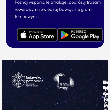
Poznaj wspaniałe atrakcje, podróżuj trasami
rowerowymi i zwiedzaj bawiąc się grami
terenowymi.
Ku
Od
Kon
Ni
Po
i
mie
Tr
Or
zwi
To
Tur
Pu
Od
By
In
O