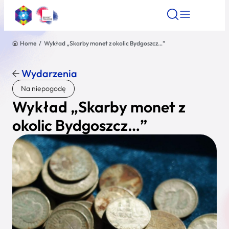
Home
/
Wykład „Skarby monet z okolic Bydgoszcz…”
Znajdź atrakcję
Znajdź artykuł
Znajdź wydarze
Znajdź atrakcję
Wydarzenia
Nazwa atrakcji
Na niepogodę
Wykład „Skarby monet z
Miasto
okolic Bydgoszcz…”
Kategoria
Wyszukaj