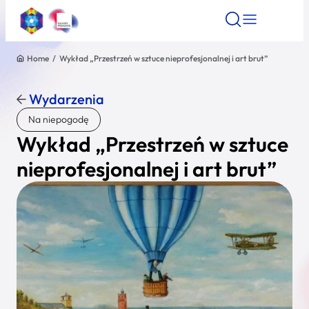
Home
/
Wykład „Przestrzeń w sztuce nieprofesjonalnej i art brut”
Znajdź atrakcję
Znajdź artykuł
Znajdź wydarze
Znajdź atrakcję
Wydarzenia
Nazwa atrakcji
Na niepogodę
Wykład „Przestrzeń w sztuce
Miasto
nieprofesjonalnej i art brut”
Kategoria
Wyszukaj