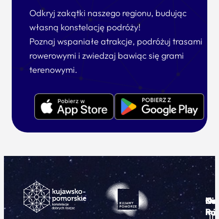
Odkryj zakątki naszego regionu, budując
własną konstelację podróży!
Poznaj wspaniałe atrakcje, podróżuj trasami
rowerowymi i zwiedzaj bawiąc się grami
terenowymi.
Ku
Od
Kon
Ni
Po
i
mie
Tr