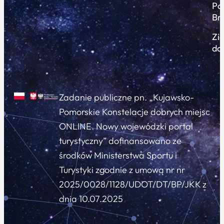
Po
Br
Zi
do
Zadanie publiczne pn. „Kujawsko-
Pomorskie Konstelacje dobrych miejsc
ONLINE. Nowy wojewódzki portal
turystyczny” dofinansowano ze
środków Ministerstwa Sportu i
Turystyki zgodnie z umową nr nr
2025/0028/1128/UDOT/DT/BP/JKK z
dnia 10.07.2025