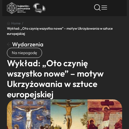
Home
/
Wykład: „Oto czynię wszystko nowe” – motyw Ukrzyżowania w sztuce
Znajdź atrakcję
Znajdź artykuł
Znajdź wydarze
europejskiej
Znajdź atrakcję
Wydarzenia
Nazwa atrakcji
Na niepogodę
Wykład: „Oto czynię
Miasto
wszystko nowe” – motyw
Ukrzyżowania w sztuce
Kategoria
europejskiej
Wyszukaj