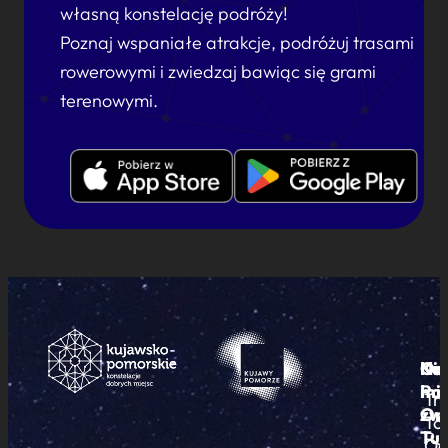
własną konstelację podróży!
Poznaj wspaniałe atrakcje, podróżuj trasami
rowerowymi i zwiedzaj bawiąc się grami
terenowymi.
Ku
Od
Kon
Ni
Po
i
mie
Tr
Or
zwi
To
Tur
Pu
Od