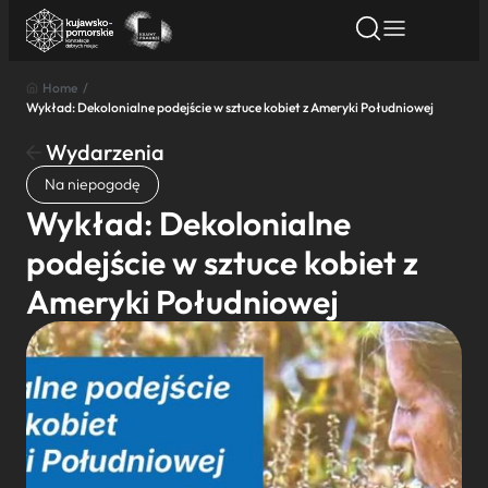
Home
/
Wykład: Dekolonialne podejście w sztuce kobiet z Ameryki Południowej
Znajdź atrakcję
Znajdź artykuł
Znajdź wydarze
Znajdź atrakcję
Wydarzenia
Nazwa atrakcji
Na niepogodę
Wykład: Dekolonialne
Miasto
podejście w sztuce kobiet z
Ameryki Południowej
Kategoria
Wyszukaj