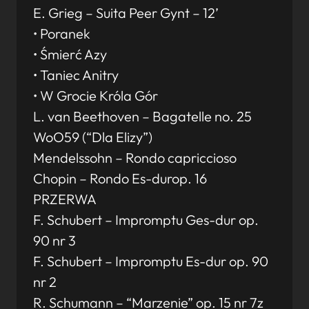
E. Grieg – Suita Peer Gynt – 12’
• Poranek
• Śmierć Azy
• Taniec Anitry
• W Grocie Króla Gór
L. van Beethoven – Bagatelle no. 25
WoO59 (“Dla Elizy”)
Mendelssohn – Rondo capriccioso
Chopin – Rondo Es-durop. 16
PRZERWA
F. Schubert – Impromptu Ges-dur op.
90 nr 3
F. Schubert – Impromptu Es-dur op. 90
nr 2
R. Schumann – “Marzenie” op. 15 nr 7z