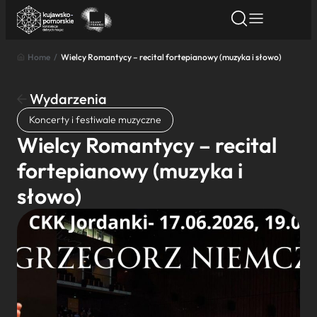
Home
/
Wielcy Romantycy – recital fortepianowy (muzyka i słowo)
Znajdź atrakcję
Znajdź artykuł
Znajdź wydarze
Znajdź atrakcję
Wydarzenia
Nazwa atrakcji
Koncerty i festiwale muzyczne
Wielcy Romantycy – recital
Miasto
fortepianowy (muzyka i
słowo)
Kategoria
Wyszukaj