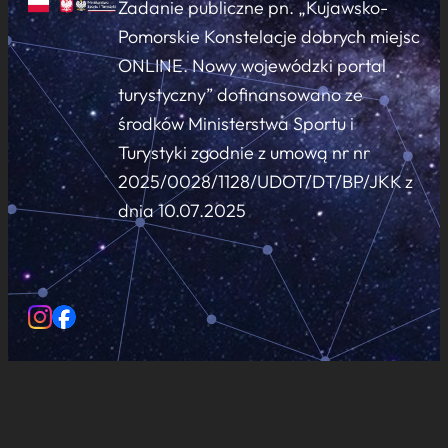
Zadanie publiczne pn. „Kujawsko-
Pomorskie Konstelacje dobrych miejsc
ONLINE. Nowy wojewódzki portal
turystyczny” dofinansowano ze
środków Ministerstwa Sportu i
Turystyki zgodnie z umową nr nr
2025/0028/1128/UDOT/DT/BP/JKK z
dnia 10.07.2025