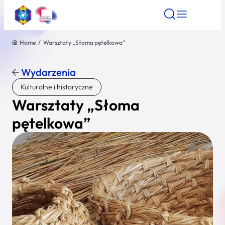
Home
/
Warsztaty „Słoma pętelkowa”
Znajdź atrakcję
Znajdź artykuł
Znajdź wydarze
Znajdź atrakcję
Wydarzenia
Nazwa atrakcji
Kulturalne i historyczne
Warsztaty „Słoma
Miasto
pętelkowa”
Kategoria
Wyszukaj