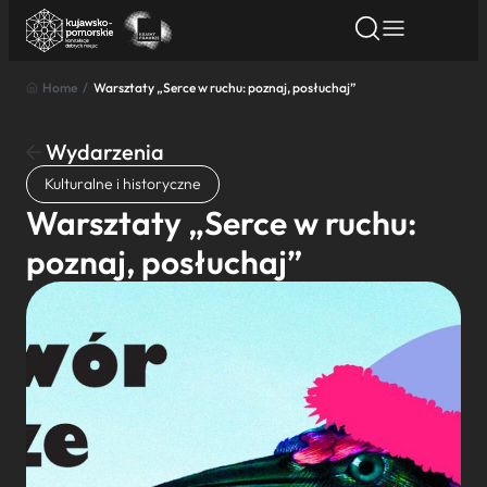
Home
/
Warsztaty „Serce w ruchu: poznaj, posłuchaj”
Znajdź atrakcję
Znajdź artykuł
Znajdź wydarze
Znajdź atrakcję
Wydarzenia
Nazwa atrakcji
Kulturalne i historyczne
Warsztaty „Serce w ruchu:
Miasto
poznaj, posłuchaj”
Kategoria
Wyszukaj