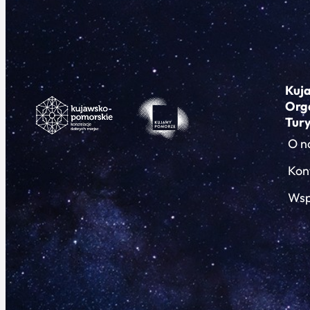
Kuj
Org
Tur
O n
Kon
Wsp