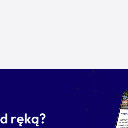
od ręką?