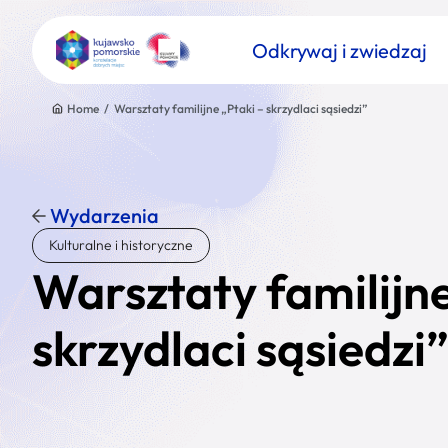
Odkrywaj i zwiedzaj
Home
/
Warsztaty familijne „Ptaki – skrzydlaci sąsiedzi”
Wydarzenia
Znajdź atrakcję
Kulturalne i historyczne
Nazwa atrakcji
Warsztaty familijne
skrzydlaci sąsiedzi