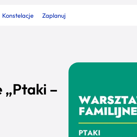
Konstelacje
Zaplanuj
Znajdź atrakcję
Znajdź artykuł
Znajdź wydarzeni
Miasto
Kategoria
 „Ptaki –
”