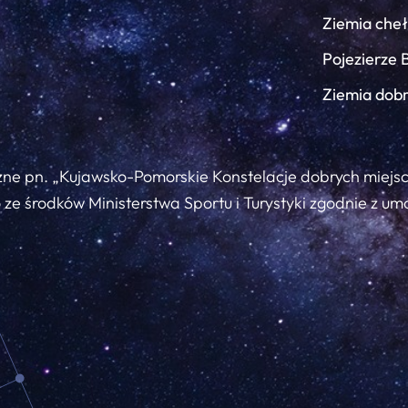
Ziemia che
Pojezierze 
Ziemia dob
zne pn. „Kujawsko-Pomorskie Konstelacje dobrych miejs
ze środków Ministerstwa Sportu i Turystyki zgodnie z