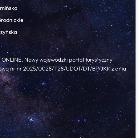
łmińska
Brodnickie
rzyńska
c ONLINE. Nowy wojewódzki portal turystyczny”
 umową nr nr 2025/0028/1128/UDOT/DT/BP/JKK z dnia