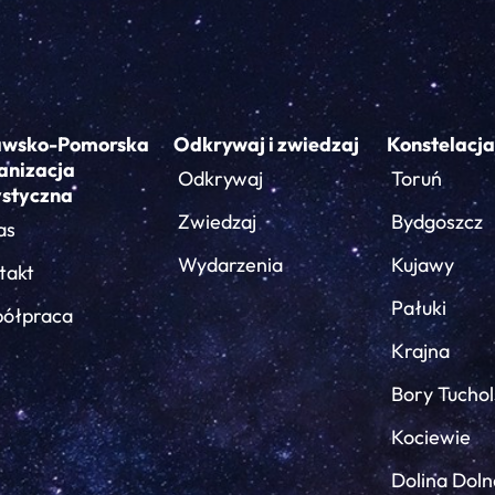
awsko-Pomorska
Odkrywaj i zwiedzaj
Konstelacja
anizacja
Odkrywaj
Toruń
ystyczna
Zwiedzaj
Bydgoszcz
as
Wydarzenia
Kujawy
takt
Pałuki
ółpraca
Krajna
Bory Tuchol
Kociewie
Dolina Doln