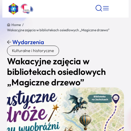
Home
/
Wakacyjne zajęcia w bibliotekach osiedlowych „Magiczne drzewo”
Znajdź atrakcję
Znajdź artykuł
Znajdź wydarze
Znajdź atrakcję
Wydarzenia
Nazwa atrakcji
Kulturalne i historyczne
Wakacyjne zajęcia w
Miasto
bibliotekach osiedlowych
„Magiczne drzewo”
Kategoria
Wyszukaj