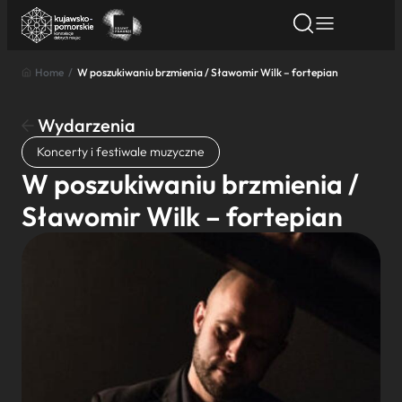
Home
/
W poszukiwaniu brzmienia / Sławomir Wilk – fortepian
Znajdź atrakcję
Znajdź artykuł
Znajdź wydarze
Znajdź atrakcję
Wydarzenia
Nazwa atrakcji
Koncerty i festiwale muzyczne
W poszukiwaniu brzmienia /
Miasto
Sławomir Wilk – fortepian
Kategoria
Wyszukaj