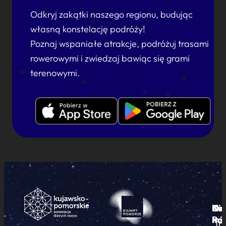
Odkryj zakątki naszego regionu, budując
własną konstelację podróży!
Poznaj wspaniałe atrakcje, podróżuj trasami
rowerowymi i zwiedzaj bawiąc się grami
terenowymi.
Ku
Od
Kon
Ni
Po
i
mie
Tr