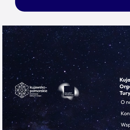
Kuj
Org
Tur
O n
Kon
Wsp