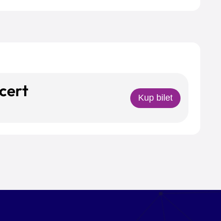
cert
Kup bilet