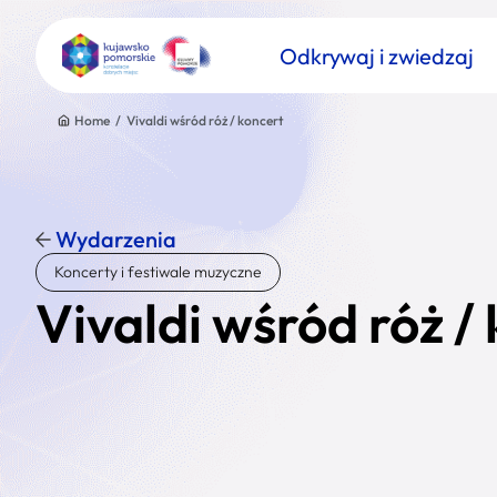
Odkrywaj i zwiedzaj
Home
/
Vivaldi wśród róż / koncert
Wydarzenia
Znajdź atrakcję
Koncerty i festiwale muzyczne
Nazwa atrakcji
Vivaldi wśród róż /