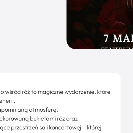
go wśród róż to magiczne wydarzenie, które
nerii.
ezapomnianą atmosferę.
dekorowaną bukietami róż oraz
e przestrzeń sali koncertowej – której