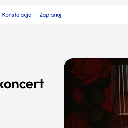
Konstelacje
Zaplanuj
Znajdź atrakcję
Znajdź artykuł
Znajdź wydarzeni
Miasto
Kategoria
 koncert