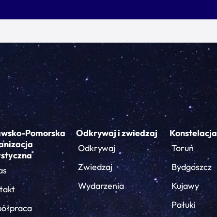
awsko-Pomorska
Odkrywaj i zwiedzaj
Konstelacja
anizacja
Odkrywaj
Toruń
ystyczna
Zwiedzaj
Bydgoszcz
as
Wydarzenia
Kujawy
takt
Pałuki
ółpraca