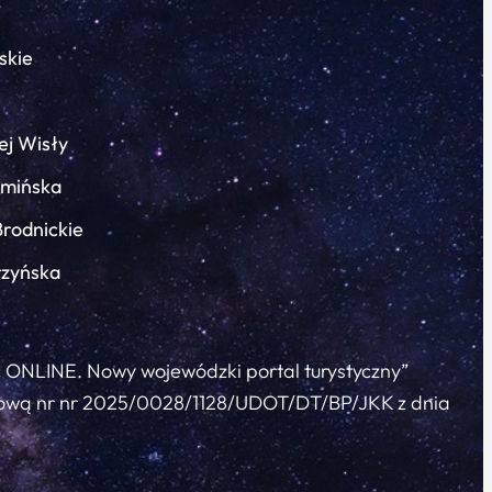
skie
ej Wisły
łmińska
Brodnickie
rzyńska
c ONLINE. Nowy wojewódzki portal turystyczny”
 umową nr nr 2025/0028/1128/UDOT/DT/BP/JKK z dnia