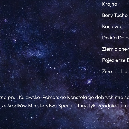
Krajna
Bory Tuchol
Kociewie
Dolina Doln
Ziemia che
Pojezierze 
Ziemia dob
zne pn. „Kujawsko-Pomorskie Konstelacje dobrych miejs
ze środków Ministerstwa Sportu i Turystyki zgodnie z