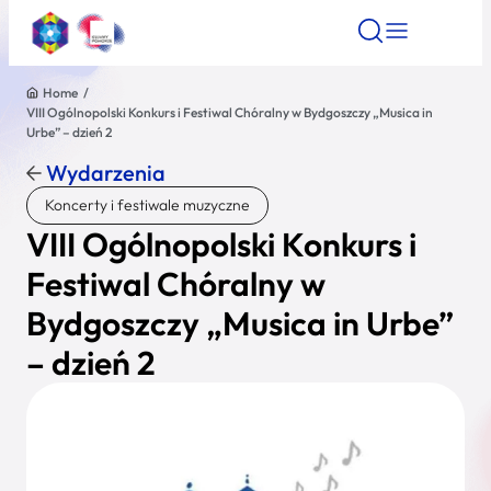
Home
/
VIII Ogólnopolski Konkurs i Festiwal Chóralny w Bydgoszczy „Musica in
Znajdź atrakcję
Znajdź artykuł
Znajdź wydarze
Urbe” – dzień 2
Znajdź atrakcję
Wydarzenia
Nazwa atrakcji
Koncerty i festiwale muzyczne
VIII Ogólnopolski Konkurs i
Miasto
Festiwal Chóralny w
Bydgoszczy „Musica in Urbe”
Kategoria
– dzień 2
Wyszukaj