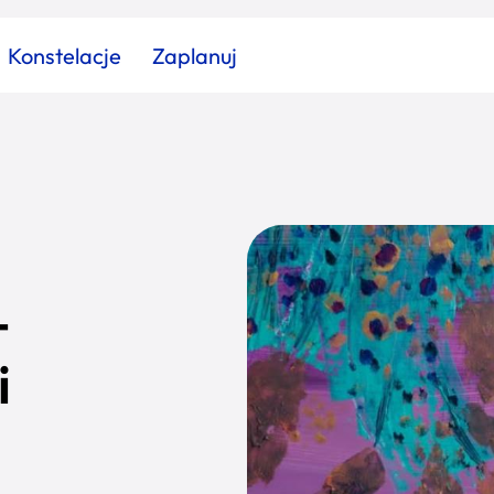
Konstelacje
Zaplanuj
Znajdź atrakcję
Znajdź artykuł
Znajdź wydarzeni
Miasto
Kategoria
–
i