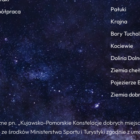
Pałuki
ółpraca
Krajna
Bory Tuchol
Kociewie
Dolina Doln
Ziemia che
Pojezierze 
Ziemia dob
zne pn. „Kujawsko-Pomorskie Konstelacje dobrych miejs
ze środków Ministerstwa Sportu i Turystyki zgodnie z