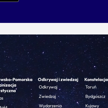
awsko-Pomorska
Odkrywaj i zwiedzaj
Konstelacja
anizacja
Odkrywaj
Toruń
ystyczna
Zwiedzaj
Bydgoszcz
as
Wydarzenia
Kujawy
takt