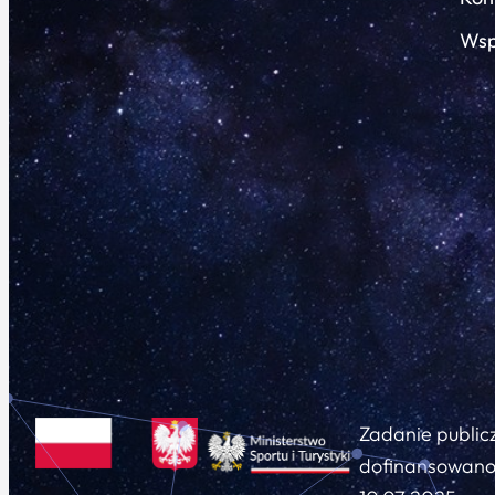
Wsp
Zadanie public
dofinansowano 