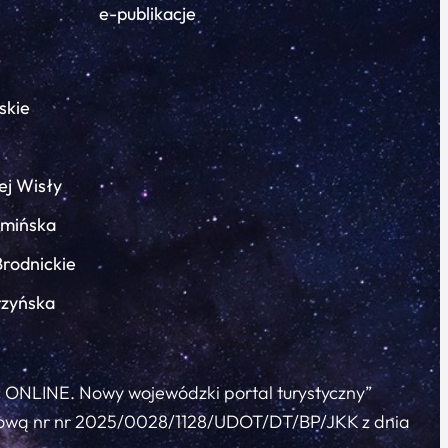
e-publikacje
skie
ej Wisły
łmińska
Brodnickie
rzyńska
c ONLINE. Nowy wojewódzki portal turystyczny”
 umową nr nr 2025/0028/1128/UDOT/DT/BP/JKK z dnia