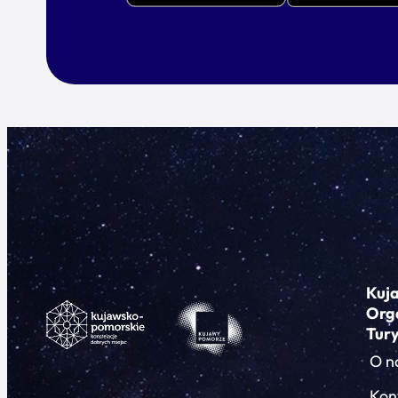
Kuj
Org
Tur
O n
Kon