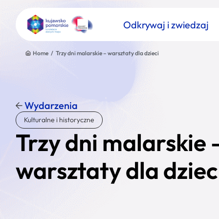
Odkrywaj i zwiedzaj
Home
/
Trzy dni malarskie – warsztaty dla dzieci
Wydarzenia
Znajdź atrakcję
Kulturalne i historyczne
Nazwa atrakcji
Trzy dni malarskie 
warsztaty dla dziec