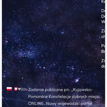
Ko
Do
Do
Wi
Zi
ch
Po
Br
Zi
do
Zadanie publiczne pn. „Kujawsko-
Pomorskie Konstelacje dobrych miejsc
ONLINE. Nowy wojewódzki portal