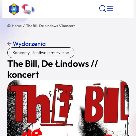
Home
/
The Bill, De Łindows // koncert
Znajdź atrakcję
Znajdź artykuł
Znajdź wydarze
Znajdź atrakcję
Wydarzenia
Nazwa atrakcji
Koncerty i festiwale muzyczne
The Bill, De Łindows //
Miasto
koncert
Kategoria
Wyszukaj