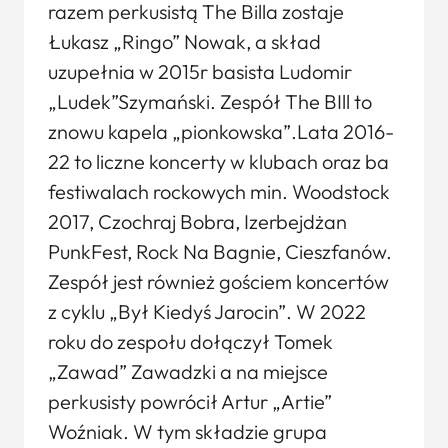
razem perkusistą The Billa zostaje
Łukasz „Ringo” Nowak, a skład
uzupełnia w 2015r basista Ludomir
„Ludek”Szymański. Zespół The BIll to
znowu kapela „pionkowska”.Lata 2016-
22 to liczne koncerty w klubach oraz ba
festiwalach rockowych min. Woodstock
2017, Czochraj Bobra, Izerbejdżan
PunkFest, Rock Na Bagnie, Cieszfanów.
Zespół jest również gościem koncertów
z cyklu „Był Kiedyś Jarocin”. W 2022
roku do zespołu dołączył Tomek
„Zawad” Zawadzki a na miejsce
perkusisty powrócił Artur „Artie”
Woźniak. W tym składzie grupa