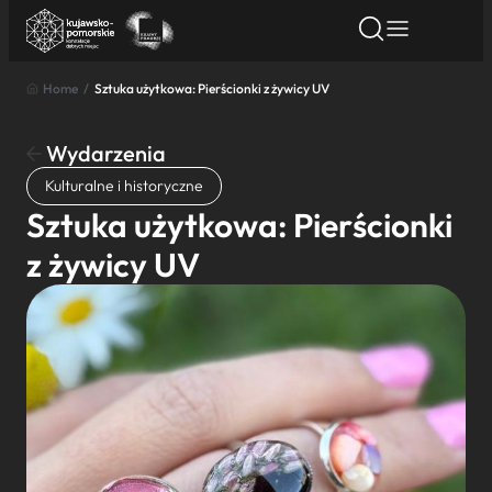
Home
/
Sztuka użytkowa: Pierścionki z żywicy UV
Znajdź atrakcję
Znajdź artykuł
Znajdź wydarze
Znajdź atrakcję
Wydarzenia
Nazwa atrakcji
Kulturalne i historyczne
Sztuka użytkowa: Pierścionki
Miasto
z żywicy UV
Kategoria
Wyszukaj