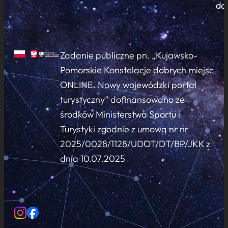
do
Zadanie publiczne pn. „Kujawsko-
Pomorskie Konstelacje dobrych miejsc
ONLINE. Nowy wojewódzki portal
turystyczny” dofinansowano ze
środków Ministerstwa Sportu i
Turystyki zgodnie z umową nr nr
2025/0028/1128/UDOT/DT/BP/JKK z
dnia 10.07.2025