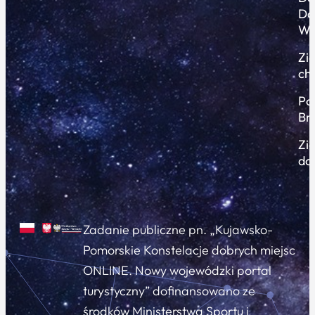
Do
Wi
Zi
ch
Po
Br
Zi
do
Zadanie publiczne pn. „Kujawsko-
Pomorskie Konstelacje dobrych miejsc
ONLINE. Nowy wojewódzki portal
turystyczny” dofinansowano ze
środków Ministerstwa Sportu i