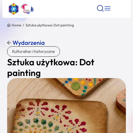
Home
/
Sztuka użytkowa: Dot painting
Znajdź atrakcję
Znajdź artykuł
Znajdź wydarze
Znajdź atrakcję
Wydarzenia
Nazwa atrakcji
Kulturalne i historyczne
Sztuka użytkowa: Dot
Miasto
painting
Kategoria
Wyszukaj