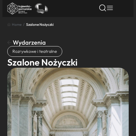
Home
/
Szalone Nożyczki
Znajdź atrakcję
Znajdź artykuł
Znajdź wydarze
Znajdź atrakcję
Wydarzenia
Nazwa atrakcji
Rozrywkowe i teatralne
Szalone Nożyczki
Miasto
Kategoria
Wyszukaj