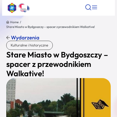
Home
/
Stare Miasto w Bydgoszczy – spacer z przewodnikiem Walkative!
Znajdź atrakcję
Znajdź artykuł
Znajdź wydarze
Znajdź atrakcję
Wydarzenia
Nazwa atrakcji
Kulturalne i historyczne
Stare Miasto w Bydgoszczy –
Miasto
spacer z przewodnikiem
Walkative!
Kategoria
Wyszukaj