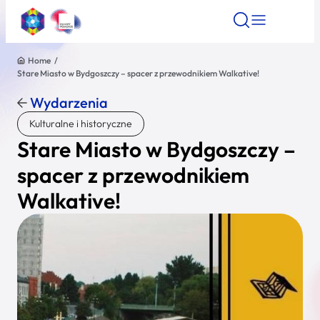
Home
/
Stare Miasto w Bydgoszczy – spacer z przewodnikiem Walkative!
Znajdź atrakcję
Znajdź artykuł
Znajdź wydarze
Znajdź atrakcję
Wydarzenia
Nazwa atrakcji
Kulturalne i historyczne
Stare Miasto w Bydgoszczy –
Miasto
spacer z przewodnikiem
Walkative!
Kategoria
Wyszukaj