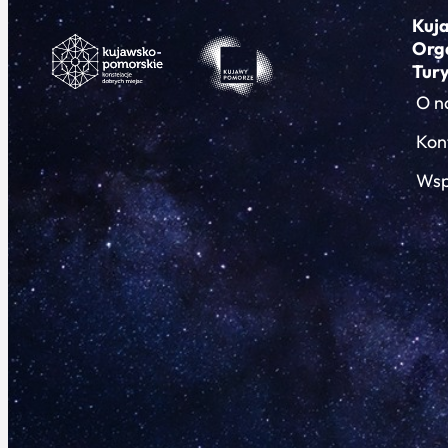
Kuj
Org
Tur
O n
Kon
Wsp