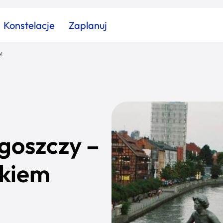
Konstelacje
Zaplanuj
!
Znajdź atrakcję
Znajdź artykuł
Znajdź wydarzeni
Miasto
Kategoria
goszczy –
ikiem