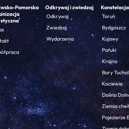
awsko-Pomorska
Odkrywaj i zwiedzaj
Konstelacja
anizacja
Odkrywaj
Toruń
ystyczna
Zwiedzaj
Bydgoszcz
as
Wydarzenia
Kujawy
takt
Pałuki
ółpraca
Krajna
Bory Tuchol
Kociewie
Dolina Doln
Ziemia che
Pojezierze 
Ziemia dob