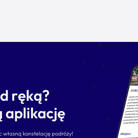
od ręką?
 aplikację
ąc własną konstelację podróży!