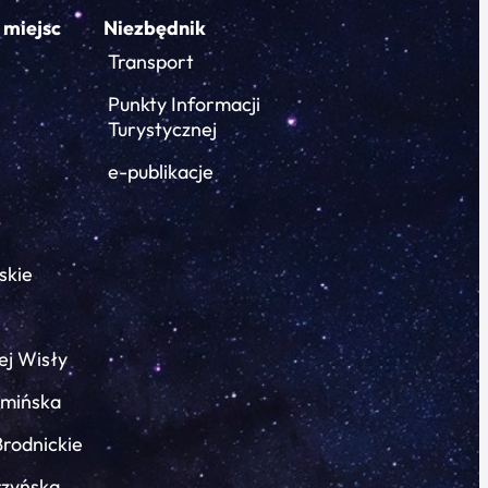
 miejsc
Niezbędnik
Transport
Punkty Informacji
Turystycznej
e-publikacje
skie
ej Wisły
łmińska
Brodnickie
rzyńska