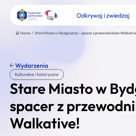
Odkrywaj i zwiedzaj
Home
/
Stare Miasto w Bydgoszczy – spacer z przewodnikiem Walkative
Wydarzenia
Znajdź atrakcję
Kulturalne i historyczne
Nazwa atrakcji
Stare Miasto w Byd
spacer z przewodn
Walkative!