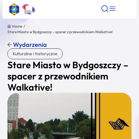
Home
/
Stare Miasto w Bydgoszczy – spacer z przewodnikiem Walkative!
Znajdź atrakcję
Znajdź artykuł
Znajdź wydarze
Znajdź atrakcję
Wydarzenia
Nazwa atrakcji
Kulturalne i historyczne
Stare Miasto w Bydgoszczy –
Miasto
spacer z przewodnikiem
Walkative!
Kategoria
Wyszukaj