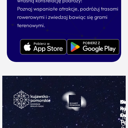
własną konstelację podróży!
Poznaj wspaniałe atrakcje, podróżuj trasami
rowerowymi i zwiedzaj bawiąc się grami
terenowymi.
Ku
Od
Kon
Ni
Po
i
mie
Tr
Or
zwi
To
Tur
Pu
Od