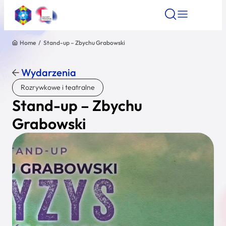
Home
/
Stand-up – Zbychu Grabowski
Znajdź atrakcję
Znajdź artykuł
Znajdź wydarze
Znajdź atrakcję
Wydarzenia
Nazwa atrakcji
Rozrywkowe i teatralne
Stand-up – Zbychu
Miasto
Grabowski
Kategoria
Wyszukaj