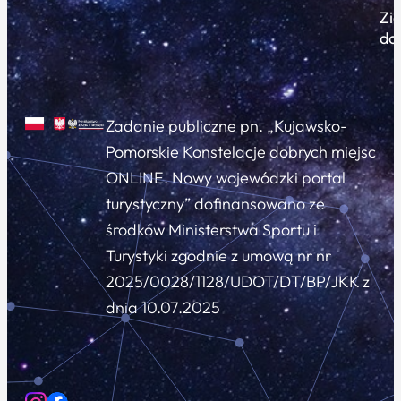
Zi
do
Zadanie publiczne pn. „Kujawsko-
Pomorskie Konstelacje dobrych miejsc
ONLINE. Nowy wojewódzki portal
turystyczny” dofinansowano ze
środków Ministerstwa Sportu i
Turystyki zgodnie z umową nr nr
2025/0028/1128/UDOT/DT/BP/JKK z
dnia 10.07.2025