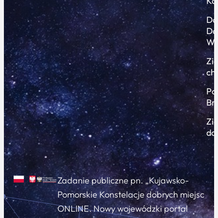
Ko
Do
Do
Wi
Zi
ch
Po
Br
Zi
do
Zadanie publiczne pn. „Kujawsko-
Pomorskie Konstelacje dobrych miejsc
ONLINE. Nowy wojewódzki portal