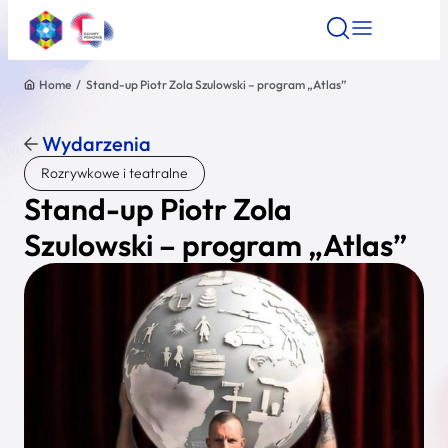
Home
/
Stand-up Piotr Zola Szulowski – program „Atlas”
Znajdź atrakcję
Znajdź artykuł
Znajdź wydarze
Znajdź atrakcję
Wydarzenia
Nazwa atrakcji
Rozrywkowe i teatralne
Stand-up Piotr Zola
Miasto
Szulowski – program „Atlas”
Kategoria
Wyszukaj