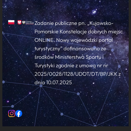
Zadanie publiczne pn. „Kujawsko-
Pomorskie Konstelacje dobrych miejsc
ONLINE. Nowy wojewódzki portal
turystyczny” dofinansowano ze
środków Ministerstwa Sportu i
Turystyki zgodnie z umową nr nr
2025/0028/1128/UDOT/DT/BP/JKK z
dnia 10.07.2025