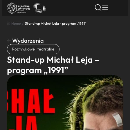
Home
/
Stand-up Michał Leja – program „1991”
Znajdź atrakcję
Znajdź artykuł
Znajdź wydarze
Znajdź atrakcję
Wydarzenia
Nazwa atrakcji
Rozrywkowe i teatralne
Stand-up Michał Leja –
Miasto
program „1991”
Kategoria
Wyszukaj