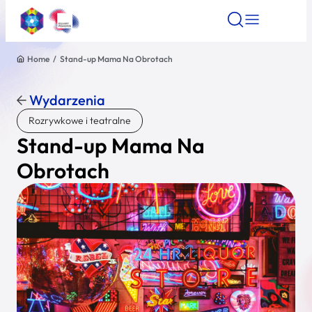
Home
/
Stand-up Mama Na Obrotach
Znajdź atrakcję
Znajdź artykuł
Znajdź wydarze
Znajdź atrakcję
Wydarzenia
Nazwa atrakcji
Rozrywkowe i teatralne
Stand-up Mama Na
Miasto
Obrotach
Kategoria
Wyszukaj