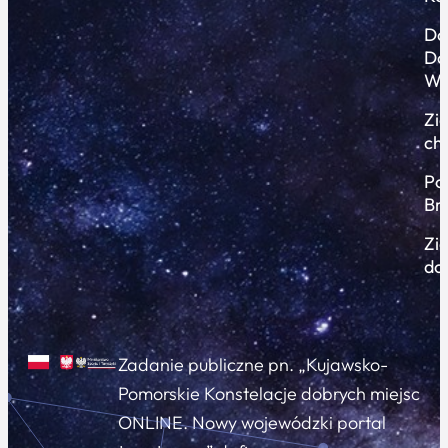
Do
Do
Wi
Zi
ch
Po
Br
Zi
do
Zadanie publiczne pn. „Kujawsko-
Pomorskie Konstelacje dobrych miejsc
ONLINE. Nowy wojewódzki portal