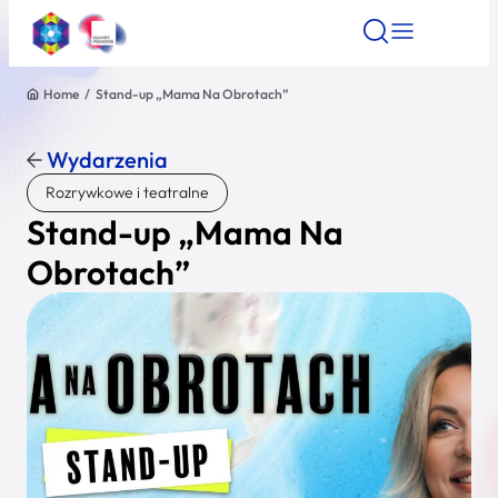
Home
/
Stand-up „Mama Na Obrotach”
Znajdź atrakcję
Znajdź artykuł
Znajdź wydarze
Znajdź atrakcję
Wydarzenia
Nazwa atrakcji
Rozrywkowe i teatralne
Stand-up „Mama Na
Miasto
Obrotach”
Kategoria
Wyszukaj