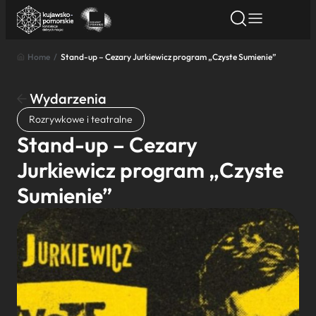
Home
/
Stand-up – Cezary Jurkiewicz program „Czyste Sumienie”
Znajdź atrakcję
Znajdź artykuł
Znajdź wydarze
Znajdź atrakcję
Wydarzenia
Nazwa atrakcji
Rozrywkowe i teatralne
Stand-up – Cezary
Miasto
Jurkiewicz program „Czyste
Sumienie”
Kategoria
Wyszukaj