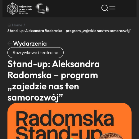
Home
/
Stand-up: Aleksandra Radomska – program „zajedzie nas ten samorozwój”
Znajdź atrakcję
Znajdź artykuł
Znajdź wydarze
Znajdź atrakcję
Wydarzenia
Nazwa atrakcji
Rozrywkowe i teatralne
Stand-up: Aleksandra
Miasto
Radomska – program
„zajedzie nas ten
Kategoria
samorozwój”
Wyszukaj