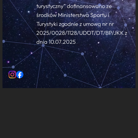
turystyczny” dofinansowano ze
środków Ministerstwa Sportu i
Turystyki zgodnie z umową nr nr
2025/0028/1128/UDOT/DT/BP/JKK z
dnia 10.07.2025