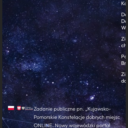
Ko
Do
Do
Wi
Zi
ch
Po
Br
Zi
do
Zadanie publiczne pn. „Kujawsko-
Pomorskie Konstelacje dobrych miejsc
ONLINE. Nowy wojewódzki portal