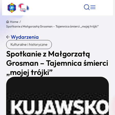
Home
/
Spotkanie z Małgorzatą Grosman – Tajemnica śmierci „mojej trójki”
Znajdź atrakcję
Znajdź artykuł
Znajdź wydarze
Znajdź atrakcję
Wydarzenia
Nazwa atrakcji
Kulturalne i historyczne
Spotkanie z Małgorzatą
Miasto
Grosman – Tajemnica śmierci
„mojej trójki”
Kategoria
Wyszukaj