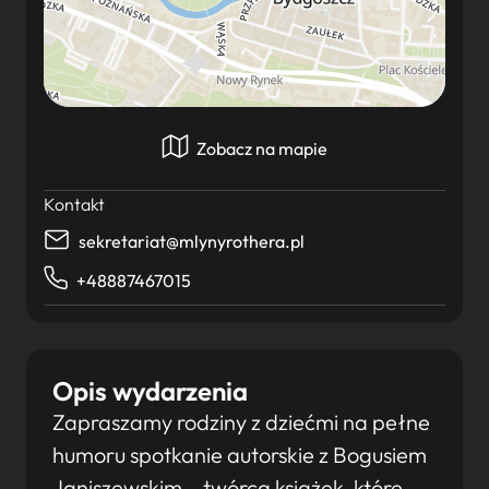
Zobacz na mapie
Kontakt
sekretariat@mlynyrothera.pl
+48887467015
Opis wydarzenia
Zapraszamy rodziny z dziećmi na pełne
humoru spotkanie autorskie z Bogusiem
Janiszewskim – twórcą książek, które