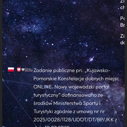
Zi
ch
Po
Br
Zi
do
Zadanie publiczne pn. „Kujawsko-
Pomorskie Konstelacje dobrych miejsc
ONLINE. Nowy wojewódzki portal
turystyczny” dofinansowano ze
środków Ministerstwa Sportu i
Turystyki zgodnie z umową nr nr
2025/0028/1128/UDOT/DT/BP/JKK z