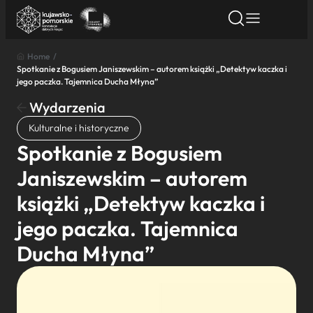
Home
/
Spotkanie z Bogusiem Janiszewskim – autorem książki „Detektyw kaczka i
Znajdź atrakcję
Znajdź artykuł
Znajdź wydarze
jego paczka. Tajemnica Ducha Młyna”
Znajdź atrakcję
Wydarzenia
Nazwa atrakcji
Kulturalne i historyczne
Spotkanie z Bogusiem
Miasto
Janiszewskim – autorem
książki „Detektyw kaczka i
Kategoria
jego paczka. Tajemnica
Ducha Młyna”
Wyszukaj