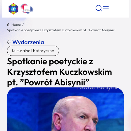
Home
/
Spotkanie poetyckie z Krzysztofem Kuczkowskim pt. ”Powrót Abisynii”
Znajdź atrakcję
Znajdź artykuł
Znajdź wydarze
Znajdź atrakcję
Wydarzenia
Nazwa atrakcji
Kulturalne i historyczne
Spotkanie poetyckie z
Miasto
Krzysztofem Kuczkowskim
pt. ”Powrót Abisynii”
Kategoria
Wyszukaj