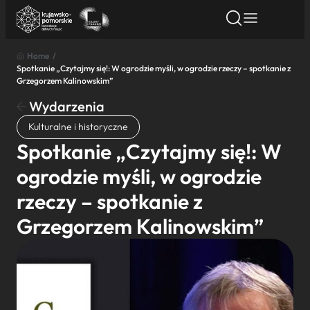
Home
/
Spotkanie „Czytajmy się!: W ogrodzie myśli, w ogrodzie rzeczy – spotkanie z
Znajdź atrakcję
Znajdź artykuł
Znajdź wydarze
Grzegorzem Kalinowskim”
Znajdź atrakcję
Wydarzenia
Nazwa atrakcji
Kulturalne i historyczne
Spotkanie „Czytajmy się!: W
Miasto
ogrodzie myśli, w ogrodzie
rzeczy – spotkanie z
Kategoria
Grzegorzem Kalinowskim”
Wyszukaj