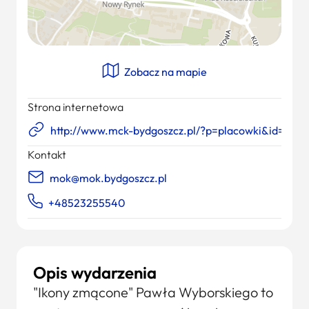
Zobacz na mapie
Strona internetowa
http://www.mck-bydgoszcz.pl/?p=placowki&id=4
Kontakt
mok@mok.bydgoszcz.pl
+48523255540
Opis wydarzenia
"Ikony zmącone" Pawła Wyborskiego to