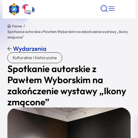
Home
/
Spotkanie autorskie z Pawłem Wyborskim na zakończenie wystawy „Ikony
Znajdź atrakcję
Znajdź artykuł
Znajdź wydarze
zmącone”
Znajdź atrakcję
Wydarzenia
Nazwa atrakcji
Kulturalne i historyczne
Spotkanie autorskie z
Miasto
Pawłem Wyborskim na
zakończenie wystawy „Ikony
Kategoria
zmącone”
Wyszukaj