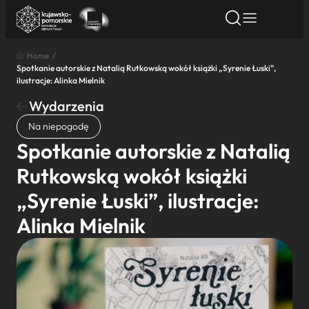
Home
/
Spotkanie autorskie z Natalią Rutkowską wokół książki „Syrenie Łuski”,
Znajdź atrakcję
Znajdź artykuł
Znajdź wydarze
ilustracje: Alinka Mielnik
Znajdź atrakcję
Wydarzenia
Nazwa atrakcji
Na niepogodę
Spotkanie autorskie z Natalią
Miasto
Rutkowską wokół książki
„Syrenie Łuski”, ilustracje:
Kategoria
Alinka Mielnik
Wyszukaj