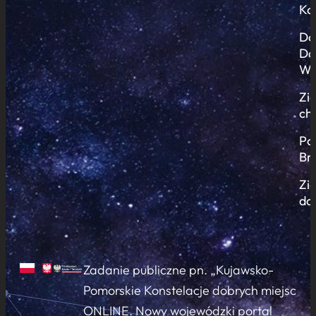
Ko
Do
Do
Wi
Zi
ch
Po
Br
Zi
do
Zadanie publiczne pn. „Kujawsko-
Pomorskie Konstelacje dobrych miejsc
ONLINE. Nowy wojewódzki portal