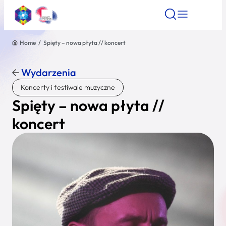
Home
/
Spięty – nowa płyta // koncert
Znajdź atrakcję
Znajdź artykuł
Znajdź wydarze
Znajdź atrakcję
Wydarzenia
Nazwa atrakcji
Koncerty i festiwale muzyczne
Spięty – nowa płyta //
Miasto
koncert
Kategoria
Wyszukaj