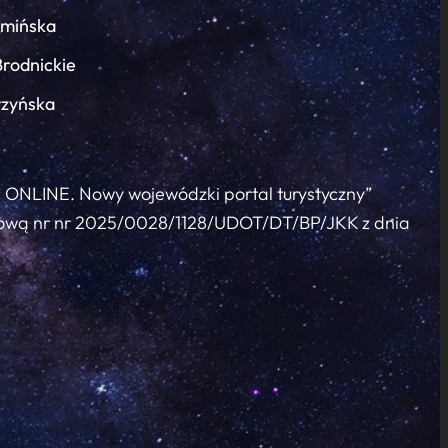
łmińska
Brodnickie
rzyńska
c ONLINE. Nowy wojewódzki portal turystyczny”
 umową nr nr 2025/0028/1128/UDOT/DT/BP/JKK z dnia