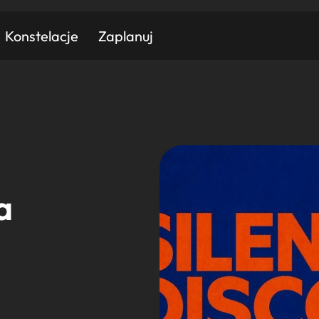
Konstelacje
Zaplanuj
Znajdź atrakcję
Znajdź artykuł
Znajdź wydarzeni
Miasto
Kategoria
a