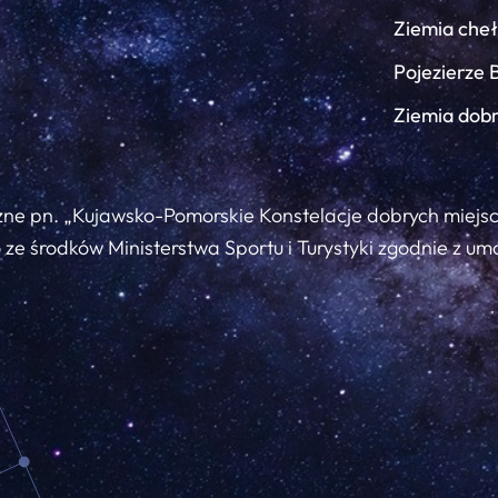
Ziemia che
Pojezierze 
Ziemia dob
zne pn. „Kujawsko-Pomorskie Konstelacje dobrych miejs
ze środków Ministerstwa Sportu i Turystyki zgodnie z