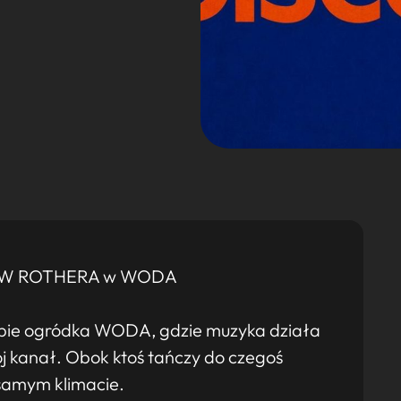
ÓW ROTHERA w WODA
ębie ogródka WODA, gdzie muzyka działa
ój kanał. Obok ktoś tańczy do czegoś
 samym klimacie.