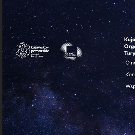
Kuj
Org
Tur
O n
Kon
Wsp