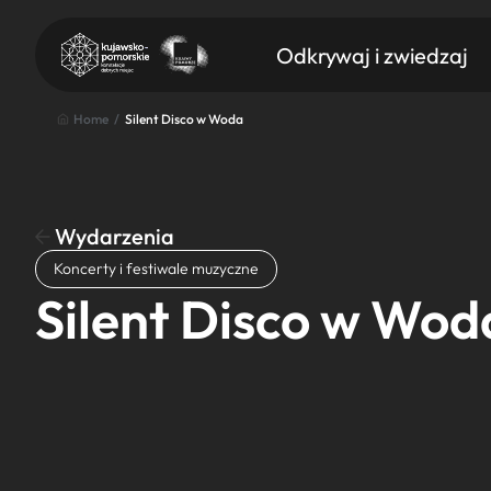
Odkrywaj i zwiedzaj
Home
/
Silent Disco w Woda
Wydarzenia
Znajdź atrakcję
Koncerty i festiwale muzyczne
Nazwa atrakcji
Silent Disco w Wod