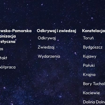
awsko-Pomorska
Odkrywaj i zwiedzaj
Konstelacja
anizacja
Odkrywaj
Toruń
ystyczna
Zwiedzaj
Bydgoszcz
as
Wydarzenia
Kujawy
takt
Pałuki
ółpraca
Krajna
Bory Tuchol
Kociewie
Dolina Doln