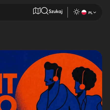
Szukaj
PL
e
Wyszukaj