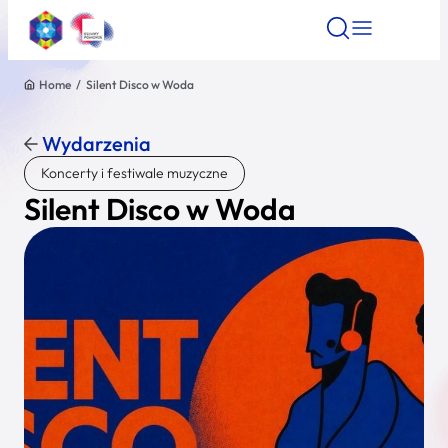
Home
/
Silent Disco w Woda
Znajdź atrakcję
Znajdź artykuł
Znajdź wydarze
Znajdź atrakcję
Wydarzenia
Nazwa atrakcji
Koncerty i festiwale muzyczne
Silent Disco w Woda
Miasto
Kategoria
Wyszukaj