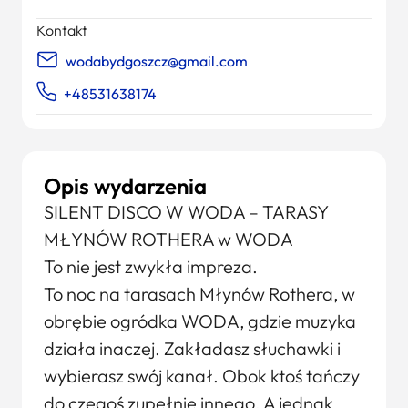
Kontakt
wodabydgoszcz@gmail.com
+48531638174
Opis wydarzenia
SILENT DISCO W WODA – TARASY
MŁYNÓW ROTHERA w WODA
To nie jest zwykła impreza.
To noc na tarasach Młynów Rothera, w
obrębie ogródka WODA, gdzie muzyka
działa inaczej. Zakładasz słuchawki i
wybierasz swój kanał. Obok ktoś tańczy
do czegoś zupełnie innego. A jednak