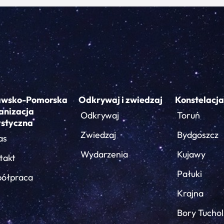
awsko-Pomorska
Odkrywaj i zwiedzaj
Konstelacja
anizacja
Odkrywaj
Toruń
ystyczna
Zwiedzaj
Bydgoszcz
as
Wydarzenia
Kujawy
takt
Pałuki
ółpraca
Krajna
Bory Tuchol