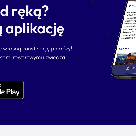
od ręką?
 aplikację
ąc własną konstelację podróży!
asami rowerowymi i zwiedzaj