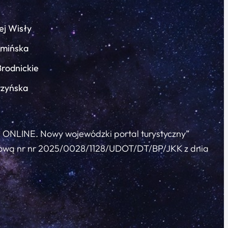
ej Wisły
łmińska
Brodnickie
rzyńska
c ONLINE. Nowy wojewódzki portal turystyczny”
 umową nr nr 2025/0028/1128/UDOT/DT/BP/JKK z dnia