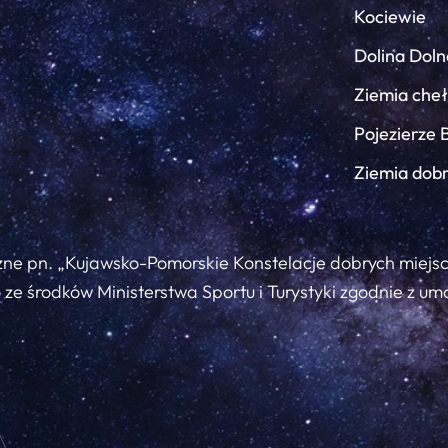
Kociewie
Dolina Doln
Ziemia che
Pojezierze 
Ziemia dob
zne pn. „Kujawsko-Pomorskie Konstelacje dobrych miejs
ze środków Ministerstwa Sportu i Turystyki zgodnie z