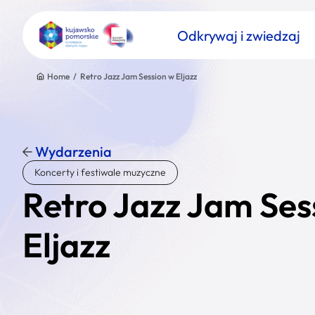
Odkrywaj i zwiedzaj
Home
/
Retro Jazz Jam Session w Eljazz
Wydarzenia
Znajdź atrakcję
Koncerty i festiwale muzyczne
Nazwa atrakcji
Retro Jazz Jam Ses
Eljazz