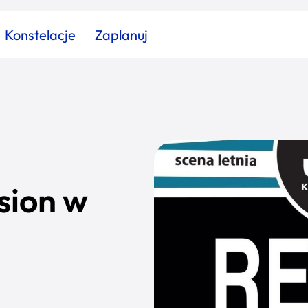
Konstelacje
Zaplanuj
Znajdź atrakcję
Znajdź artykuł
Znajdź wydarzeni
Miasto
Kategoria
sion w