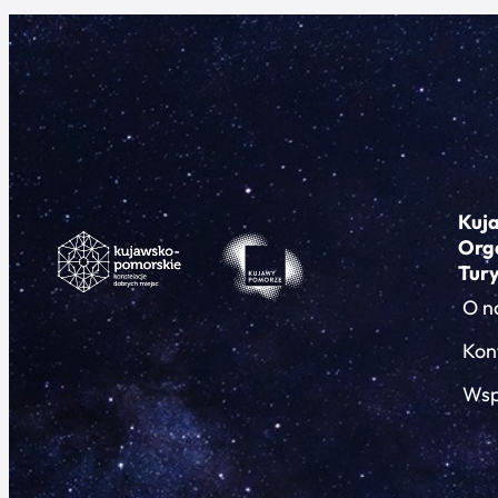
Kuj
Org
Tur
O n
Kon
Wsp