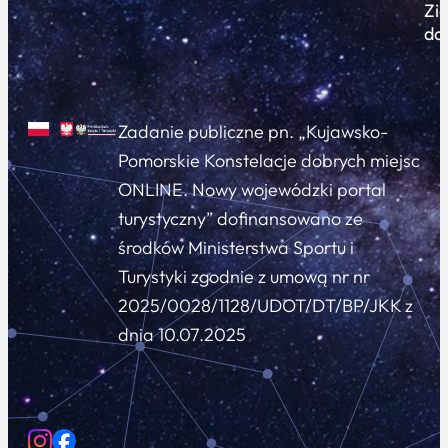
Zi
do
Zadanie publiczne pn. „Kujawsko-
Pomorskie Konstelacje dobrych miejsc
ONLINE. Nowy wojewódzki portal
turystyczny” dofinansowano ze
środków Ministerstwa Sportu i
Turystyki zgodnie z umową nr nr
2025/0028/1128/UDOT/DT/BP/JKK z
dnia 10.07.2025