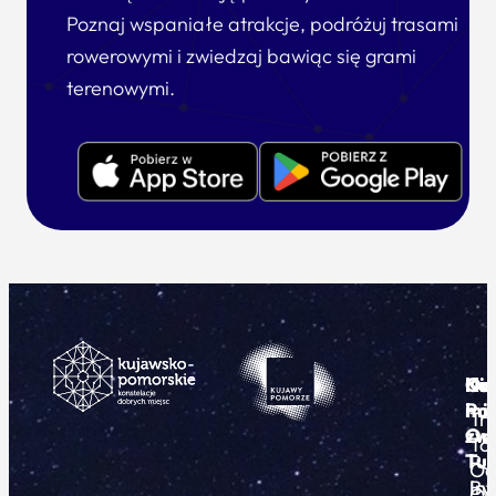
Poznaj wspaniałe atrakcje, podróżuj trasami
rowerowymi i zwiedzaj bawiąc się grami
terenowymi.
Ku
Od
Kon
Ni
Po
i
mie
Tr
Or
zwi
To
Tur
Pu
Od
By
In
O