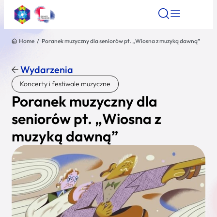
Home
/
Poranek muzyczny dla seniorów pt. „Wiosna z muzyką dawną”
Znajdź atrakcję
Znajdź artykuł
Znajdź wydarze
Znajdź atrakcję
Wydarzenia
Nazwa atrakcji
Koncerty i festiwale muzyczne
Poranek muzyczny dla
Miasto
seniorów pt. „Wiosna z
muzyką dawną”
Kategoria
Wyszukaj