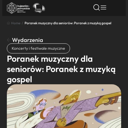
Home
/
Poranek muzyczny dla seniorów: Poranek z muzyką gospel
Znajdź atrakcję
Znajdź artykuł
Znajdź wydarze
Znajdź atrakcję
Wydarzenia
Nazwa atrakcji
Koncerty i festiwale muzyczne
Poranek muzyczny dla
Miasto
seniorów: Poranek z muzyką
gospel
Kategoria
Wyszukaj