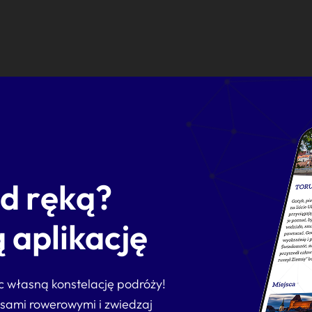
od ręką?
 aplikację
ąc własną konstelację podróży!
asami rowerowymi i zwiedzaj