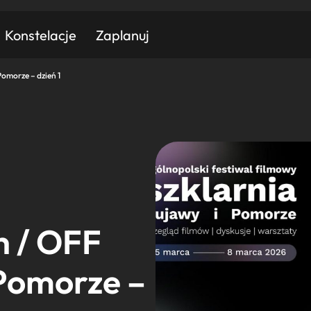
Konstelacje
Zaplanuj
omorze – dzień 1
Znajdź atrakcję
Znajdź artykuł
Znajdź wydarzeni
Miasto
Kategoria
 / OFF
 Pomorze –