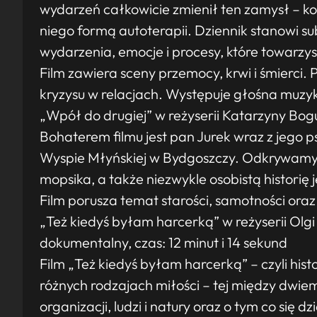
wydarzeń całkowicie zmienił ten zamysł – ko
niego formą autoterapii. Dziennik stanowi su
wydarzenia, emocje i procesy, które towarzy
Film zawiera sceny przemocy, krwi i śmierci
kryzysu w relacjach. Występuje głośna muzy
„Wpół do drugiej” w reżyserii Katarzyny Bogu
Bohaterem filmu jest pan Jurek wraz z jego
Wyspie Młyńskiej w Bydgoszczy. Odkrywamy 
mopsika, a także niezwykle osobistą historię j
Film porusza temat starości, samotności oraz 
„Też kiedyś byłam harcerką” w reżyserii Olgi
dokumentalny, czas: 12 minut i 14 sekund
Film „Też kiedyś byłam harcerką” – czyli his
różnych rodzajach miłości – tej między dwiem
organizacji, ludzi i natury oraz o tym co się d